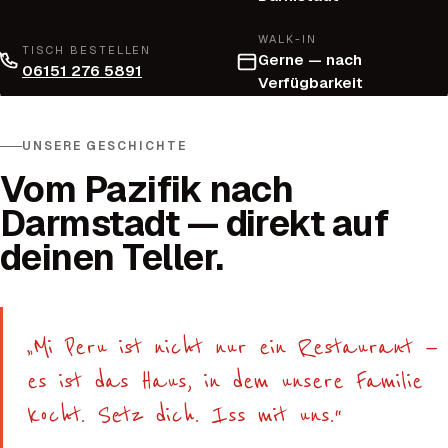
WALK-IN
TISCH BESTELLEN
Gerne — nach
06151 276 5891
Verfügbarkeit
UNSERE GESCHICHTE
Vom Pazifik nach
Darmstadt — direkt auf
deinen Teller.
„Mi Peru ist nicht nur ein Restaurant —
es ist das Haus, in dem unsere Familie
kocht. Setz dich. Iss mit uns.“