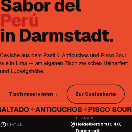
Sabor del
Perú
in Darmstadt.
Ceviche aus dem Pazifik, Anticuchos und Pisco Sour
wie in Lima — am eigenen Tisch zwischen Heinerfest
und Ludwigshöhe.
Tisch reservieren
→
Zur Speisekarte
ALTADO
✦
ANTICUCHOS
✦
PISCO SOUR
STANDORT
Heidelbergerstr. 40,
STATUS
Darmstadt