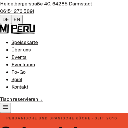
Heidelbergerstraße 40
,
64285
Darmstadt
06151 276 5891
DE
EN
Speisekarte
Über uns
Events
Eventraum
To-Go
Spiel
Kontakt
Tisch reservieren
→
PERUANISCHE UND SPANISCHE KÜCHE · SEIT 2018