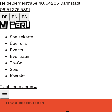
Heidelbergerstraße 40
,
64285
Darmstadt
06151 276 5891
DE
EN
ES
Speisekarte
Über uns
Events
Eventraum
To-Go
Spiel
Kontakt
Tisch reservieren
→
TISCH RESERVIEREN